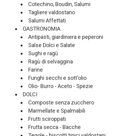
Cotechino, Boudin, Salumi
Tagliere valdostano
Salumi Affettati
GASTRONOMIA
Antipasti, giardiniera e peperoni
Salse Dolci e Salate
Sughi e ragù
Ragù di selvaggina
Farine
Funghi secchi e sott'olio
Olio- Burro - Aceto - Spezie
DOLCI
Composte senza zucchero
Marmellate e Spalmabili
Frutti sciroppati
Frutta secca - Bacche
Tegole - biscotti tipici valdostani