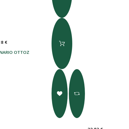
18 €
NARIO OTTOZ 70CL
22,83 €