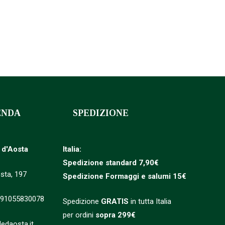
Z 70 CL
ENDA
SPEDIZIONE
e d'Aosta
Italia:
Spedizione standard 7,90€
sta, 197
Spedizione
Formaggi e salumi 15€
 91055830078
Spedizione
GRATIS
in tutta Italia
per ordini
sopra 299€
ledaosta.it