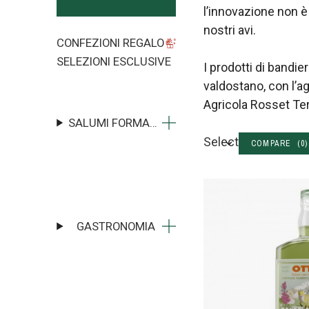
l’innovazione non è
nostri avi.
CONFEZIONI REGALO
SELEZIONI ESCLUSIVE
I prodotti di bandi
valdostano, con l’a
Agricola Rosset Ter
SALUMI FORMAGGI
Select
COMPARE (
0
)
GASTRONOMIA