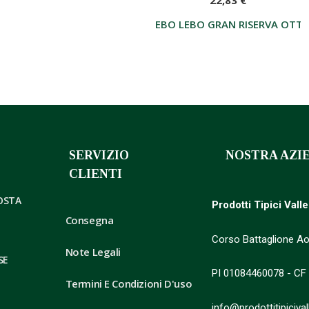
EBO LEBO GRAN RISERVA OTTO
SERVIZIO
NOSTRA AZI
CLIENTI
AOSTA
Prodotti Tipici Vall
Consegna
Corso Battaglione Ao
Note Legali
SE
PI 01084460078 - CF
Termini E Condizioni D'uso
info@prodottitipicival