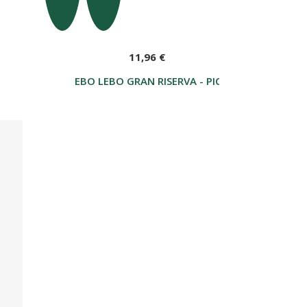
11,96 €
+ AMARO AOSTA - 20CL - GRADAZIONE ALCOLICA 36 % VOL
EBO LEBO GRAN RISERVA - PICCOLO 20 CL