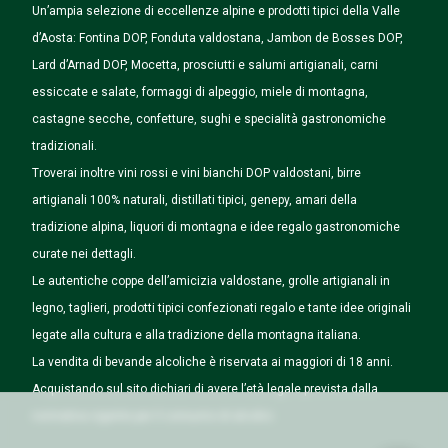
Un’ampia selezione di eccellenze alpine e prodotti tipici della Valle
d’Aosta: Fontina DOP, Fonduta valdostana, Jambon de Bosses DOP,
Lard d’Arnad DOP, Mocetta, prosciutti e salumi artigianali, carni
essiccate e salate, formaggi di alpeggio, miele di montagna,
castagne secche, confetture, sughi e specialità gastronomiche
tradizionali.
Troverai inoltre vini rossi e vini bianchi DOP valdostani, birre
artigianali 100% naturali, distillati tipici, genepy, amari della
tradizione alpina, liquori di montagna e idee regalo gastronomiche
curate nei dettagli.
Le autentiche coppe dell’amicizia valdostane, grolle artigianali in
legno, taglieri, prodotti tipici confezionati regalo e tante idee originali
legate alla cultura e alla tradizione della montagna italiana.
La vendita di bevande alcoliche è riservata ai maggiori di 18 anni.
Acquistando sul sito dichiari di avere l’età legale prevista dalla
normativa vigente per il consumo di alcolici.