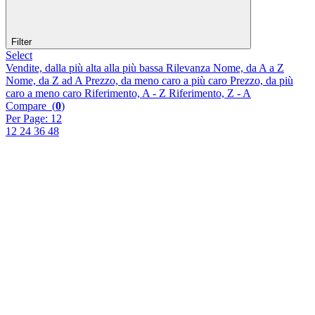
Filter
Select
Vendite, dalla più alta alla più bassa
Rilevanza
Nome, da A a Z
Nome, da Z ad A
Prezzo, da meno caro a più caro
Prezzo, da più
caro a meno caro
Riferimento, A - Z
Riferimento, Z - A
Compare (
0
)
Per Page: 12
12
24
36
48