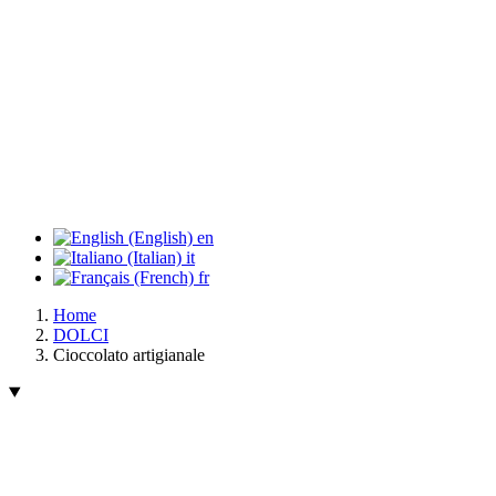
en
it
fr
Home
DOLCI
Cioccolato artigianale