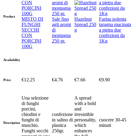
Product
MISTO DI
Sale fino
Hazelnut
Farina polenta
FUNGHI
agli aromi
Spread 250
taragna macinata
SECCHI
di
g
a pietra due
CON
montagna
confezioni da
PORCINI
250 gr.
1Kg
100G
Availability
€12.25
€4.76
€7.66
€9.90
Price
Una selezione
A spread
di funghi
with a bold
porcini,
and
chiodini e
confezione
irresistible
funghi di
in salino di
personality,
cuocere 30-45
Description
muschio.
plastica
which
minuti
Funghi secchi
250gr.
enhances