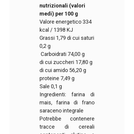
nutrizionali (valori
medi) per 100 g
Valore energetico 334
kcal / 1398 KJ
Grassi 1,79 di cui saturi
0,2 g
Carboidrati 74,00 g
di cui zuccheri 17,80 g
di cui amido 56,20 g
proteine 7,49 g
Sale 0,1 g
Ingredienti: farina di
mais, farina di frano
saraceno integrale
Potrebbe contenere
tracce di cereali