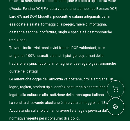
Un’ampia selezione di eccellenze alpine e prodotti tipici della Valle
d’Aosta: Fontina DOP, Fonduta valdostana, Jambon de Bosses DOP,
Lard d’Arnad DOP, Mocetta, prosciutti e salumi artigianali, carni
essiccate e salate, formaggi di alpeggio, miele di montagna,
castagne secche, confetture, sughi e specialità gastronomiche
tradizionali.
Troverai inoltre vini rossi e vini bianchi DOP valdostani, birre
artigianali 100% naturali, distillati tipici, genepy, amari della
tradizione alpina, liquori di montagna e idee regalo gastronomiche
curate nei dettagli.
Le autentiche coppe dell’amicizia valdostane, grolle artigianali in
legno, taglieri, prodotti tipici confezionati regalo e tante idee originali
legate alla cultura e alla tradizione della montagna italiana.
La vendita di bevande alcoliche è riservata ai maggiori di 18 anni.
Acquistando sul sito dichiari di avere l’età legale prevista dalla
normativa vigente per il consumo di alcolici.