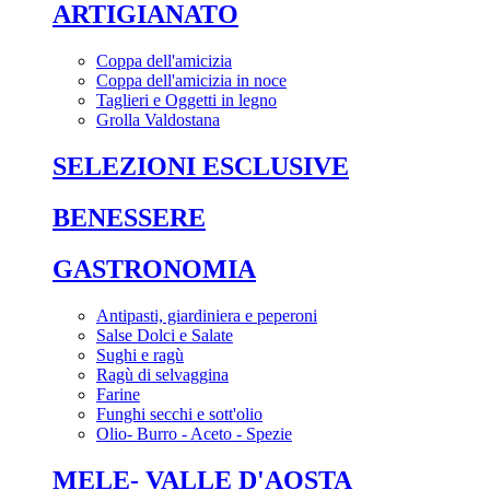
ARTIGIANATO
Coppa dell'amicizia
Coppa dell'amicizia in noce
Taglieri e Oggetti in legno
Grolla Valdostana
SELEZIONI ESCLUSIVE
BENESSERE
GASTRONOMIA
Antipasti, giardiniera e peperoni
Salse Dolci e Salate
Sughi e ragù
Ragù di selvaggina
Farine
Funghi secchi e sott'olio
Olio- Burro - Aceto - Spezie
MELE- VALLE D'AOSTA