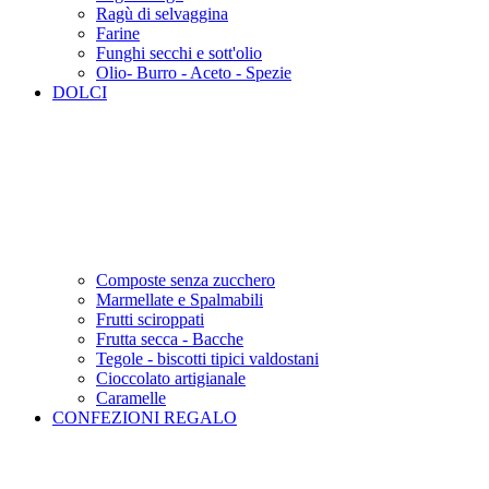
Ragù di selvaggina
Farine
Funghi secchi e sott'olio
Olio- Burro - Aceto - Spezie
DOLCI
Composte senza zucchero
Marmellate e Spalmabili
Frutti sciroppati
Frutta secca - Bacche
Tegole - biscotti tipici valdostani
Cioccolato artigianale
Caramelle
CONFEZIONI REGALO