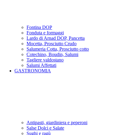
Fontina DOP
Fonduta e formaggi
Lardo di Arnad DOP, Pancetta
Mocetta, Prosciutto Crudo
Salumeria Cotta, Prosciutto cotto
Cotechino, Boudin, Salumi
Tagliere valdostano
Salumi Affettati
GASTRONOMIA
Antipasti, giardiniera e peperoni
Salse Dolci e Salate
Sughi e ragù