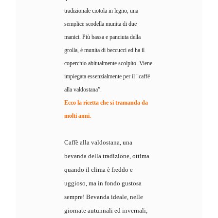
tradizionale ciotola in legno, una
semplice scodella munita di due
manici. Più bassa e panciuta della
grolla, è munita di beccucci ed ha il
coperchio abitualmente scolpito. Viene
impiegata essenzialmente per il "caffé
alla valdostana”.
Ecco la ricetta che si tramanda da
molti anni.
Caffè alla valdostana, una
bevanda della tradizione, ottima
quando il clima è freddo e
uggioso, ma in fondo gustosa
sempre! Bevanda ideale, nelle
giornate autunnali ed invernali,