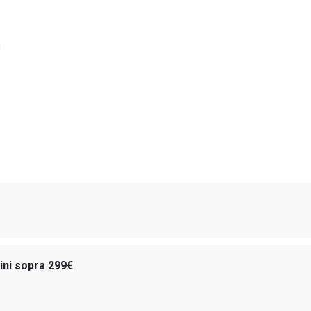
n
dini sopra 299€