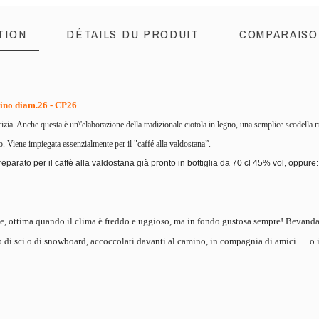
TION
DÉTAILS DU PRODUIT
COMPARAISO
sino diam.26 - CP26
zia. Anche questa è un\'elaborazione della tradizionale ciotola in legno, una semplice scodella m
o. Viene impiegata essenzialmente per il "caffé alla valdostana”.
eparato per il caffè alla valdostana già pronto in bottiglia da 70 cl 45% vol, oppure:
e, ottima quando il clima è freddo e uggioso, ma in fondo gustosa sempre! Bevanda i
di sci o di snowboard, accoccolati davanti al camino, in compagnia di amici … o i