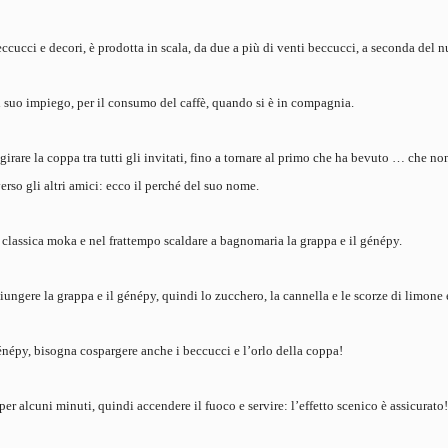
eccucci e decori, è prodotta in scala, da due a più di venti beccucci, a seconda del 
al suo impiego, per il consumo del caffè, quando si è in compagnia.
girare la coppa tra tutti gli invitati, fino a tornare al primo che ha bevuto … che n
rso gli altri amici: ecco il perché del suo nome.
 la classica moka e nel frattempo scaldare a bagnomaria la grappa e il génépy.
iungere la grappa e il génépy, quindi lo zucchero, la cannella e le scorze di limone 
énépy, bisogna cospargere anche i beccucci e l’orlo della coppa!
 per alcuni minuti, quindi accendere il fuoco e servire: l’effetto scenico è assicurato!