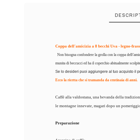
DESCRIP
Coppa dell'amicizia a 8 becchi Uva - legno-fras
Non bisogna confondere la grolla con la coppa dell\'amici
munita di beccucci ed ha il coperchio abitualmente scolpit
Se lo desideri puoi aggiungere al tuo acquisto il pr
Ecco la ricetta che si tramanda da centinaia di anni.
Caffè alla valdostana, una bevanda della tradizion
le montagne innevate, magari dopo un pomeriggio 
Preparazione