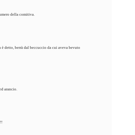
numero della comitiva.
on è detto, berrà dal beccuccio da cui aveva bevuto
ed arancio.
!!