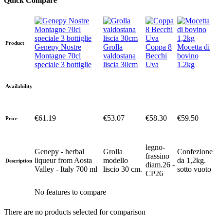
Quick Compare
Product
Genepy Nostre
Grolla
Coppa 8
Mocetta di
Montagne 70cl
valdostana
Becchi
bovino
speciale 3 bottiglie
liscia 30cm
Uva
1,2kg
Availability
€61.19
€53.07
€58.30
€59.50
Price
legno-
Genepy - herbal
Grolla
Confezione
frassino
liqueur from Aosta
modello
da 1,2kg.
Description
diam.26 -
Valley - Italy 700 ml
liscio 30 cm.
sotto vuoto
CP26
No features to compare
There are no products selected for comparison