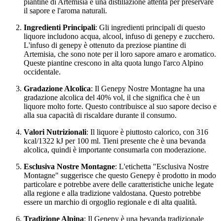
piantine di Artemisia e una distillazione attenta per preservare
il sapore e l'aroma naturali.
Ingredienti Principali
: Gli ingredienti principali di questo
liquore includono acqua, alcool, infuso di genepy e zucchero.
L'infuso di genepy è ottenuto da preziose piantine di
Artemisia, che sono note per il loro sapore amaro e aromatico.
Queste piantine crescono in alta quota lungo l'arco Alpino
occidentale.
Gradazione Alcolica
: Il Genepy Nostre Montagne ha una
gradazione alcolica del 40% vol, il che significa che è un
liquore molto forte. Questo contribuisce al suo sapore deciso e
alla sua capacità di riscaldare durante il consumo.
Valori Nutrizionali
: Il liquore è piuttosto calorico, con 316
kcal/1322 kJ per 100 ml. Tieni presente che è una bevanda
alcolica, quindi è importante consumarla con moderazione.
Esclusiva Nostre Montagne
: L'etichetta "Esclusiva Nostre
Montagne" suggerisce che questo Genepy è prodotto in modo
particolare e potrebbe avere delle caratteristiche uniche legate
alla regione e alla tradizione valdostana. Questo potrebbe
essere un marchio di orgoglio regionale e di alta qualità.
Tradizione Alpina
: Il Genepy è una bevanda tradizionale