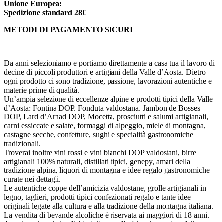
Unione Europea:
Spedizione
standard
28€
METODI DI PAGAMENTO SICURI
Da anni selezioniamo e portiamo direttamente a casa tua il lavoro di
decine di piccoli produttori e artigiani della Valle d’Aosta. Dietro
ogni prodotto ci sono tradizione, passione, lavorazioni autentiche e
materie prime di qualità.
Un’ampia selezione di eccellenze alpine e prodotti tipici della Valle
d’Aosta: Fontina DOP, Fonduta valdostana, Jambon de Bosses
DOP, Lard d’Arnad DOP, Mocetta, prosciutti e salumi artigianali,
carni essiccate e salate, formaggi di alpeggio, miele di montagna,
castagne secche, confetture, sughi e specialità gastronomiche
tradizionali.
Troverai inoltre vini rossi e vini bianchi DOP valdostani, birre
artigianali 100% naturali, distillati tipici, genepy, amari della
tradizione alpina, liquori di montagna e idee regalo gastronomiche
curate nei dettagli.
Le autentiche coppe dell’amicizia valdostane, grolle artigianali in
legno, taglieri, prodotti tipici confezionati regalo e tante idee
originali legate alla cultura e alla tradizione della montagna italiana.
La vendita di bevande alcoliche è riservata ai maggiori di 18 anni.