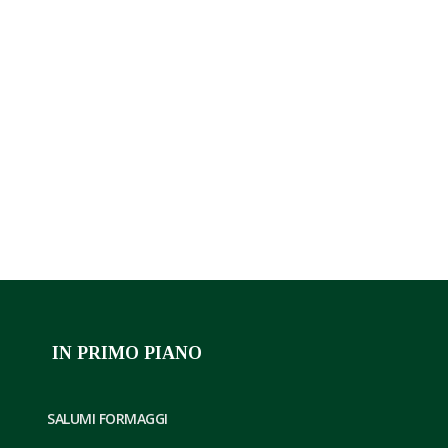
Materia prima - Piante officinali. Grado alcolico 
IN PRIMO PIANO
SALUMI FORMAGGI