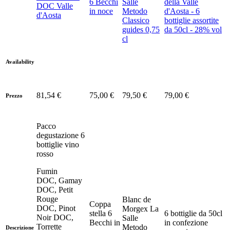
6 Becchi
Salle
della Valle
DOC Valle
in noce
Metodo
d'Aosta - 6
d'Aosta
Classico
bottiglie assortite
guides 0,75
da 50cl - 28% vol
cl
Availability
81,54 €
75,00 €
79,50 €
79,00 €
Prezzo
Pacco
degustazione 6
bottiglie vino
rosso
Fumin
DOC, Gamay
DOC, Petit
Rouge
Blanc de
Coppa
DOC, Pinot
Morgex La
stella 6
6 bottiglie da 50cl
Noir DOC,
Salle
Becchi in
in confezione
Torrette
Metodo
Descrizione