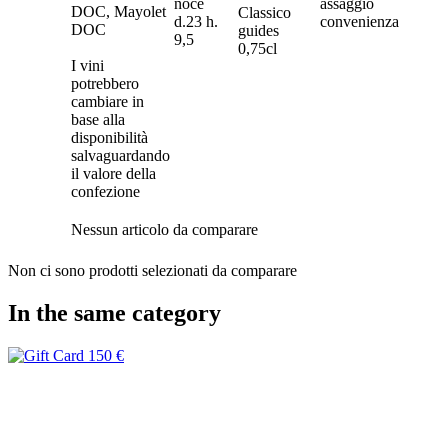
noce
assaggio
DOC, Mayolet
Classico
d.23 h.
convenienza
DOC
guides
9,5
0,75cl
I vini
potrebbero
cambiare in
base alla
disponibilità
salvaguardando
il valore della
confezione
Nessun articolo da comparare
Non ci sono prodotti selezionati da comparare
In the same category