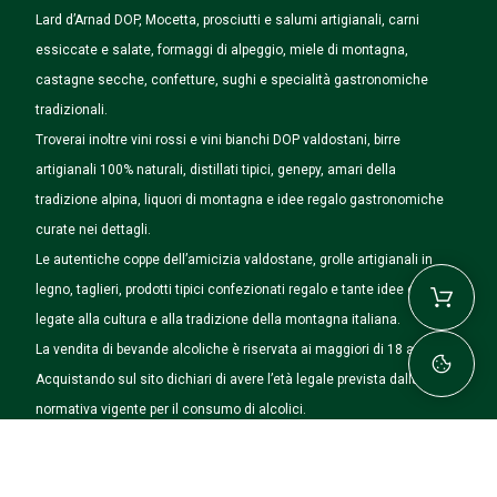
Lard d’Arnad DOP, Mocetta, prosciutti e salumi artigianali, carni
essiccate e salate, formaggi di alpeggio, miele di montagna,
castagne secche, confetture, sughi e specialità gastronomiche
tradizionali.
Troverai inoltre vini rossi e vini bianchi DOP valdostani, birre
artigianali 100% naturali, distillati tipici, genepy, amari della
tradizione alpina, liquori di montagna e idee regalo gastronomiche
curate nei dettagli.
Le autentiche coppe dell’amicizia valdostane, grolle artigianali in
legno, taglieri, prodotti tipici confezionati regalo e tante idee originali
legate alla cultura e alla tradizione della montagna italiana.
La vendita di bevande alcoliche è riservata ai maggiori di 18 anni.
Acquistando sul sito dichiari di avere l’età legale prevista dalla
normativa vigente per il consumo di alcolici.