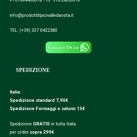
PI 01084460078 - CF 91055830078
info@prodottitipicivalledaosta.it
TEL. (+39) 327 0422380
SPEDIZIONE
Italia:
Spedizione standard 7,90€
Spedizione
Formaggi e salumi 15€
Spedizione
GRATIS
in tutta Italia
per ordini
sopra 299€