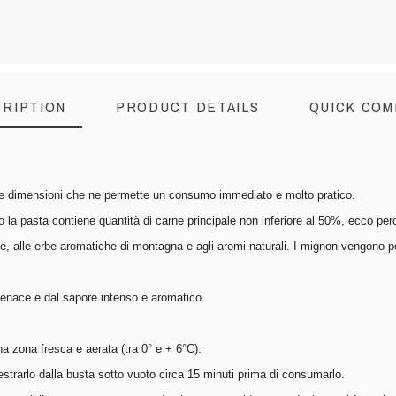
RIPTION
PRODUCT DETAILS
QUICK COM
te dimensioni che ne permette un consumo immediato e molto pratico.
 la pasta contiene quantità di carne principale non inferiore al 50%, ecco perch
ale, alle erbe aromatiche di montagna e agli aromi naturali. I mignon vengono 
 tenace e dal sapore intenso e aromatico.
una zona fresca e aerata (tra 0° e + 6°C).
estrarlo dalla busta sotto vuoto circa 15 minuti prima di consumarlo.