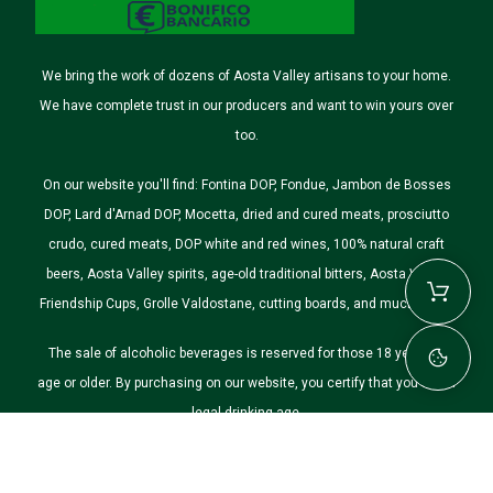
We bring the work of dozens of Aosta Valley artisans to your home.
We have complete trust in our producers and want to win yours over
too.
On our website you'll find: Fontina DOP, Fondue, Jambon de Bosses
DOP, Lard d'Arnad DOP, Mocetta, dried and cured meats, prosciutto
crudo, cured meats, DOP white and red wines, 100% natural craft
beers, Aosta Valley spirits, age-old traditional bitters, Aosta Valley
Friendship Cups, Grolle Valdostane, cutting boards, and much more.
The sale of alcoholic beverages is reserved for those 18 years of
age or older. By purchasing on our website, you certify that you are of
legal drinking age.