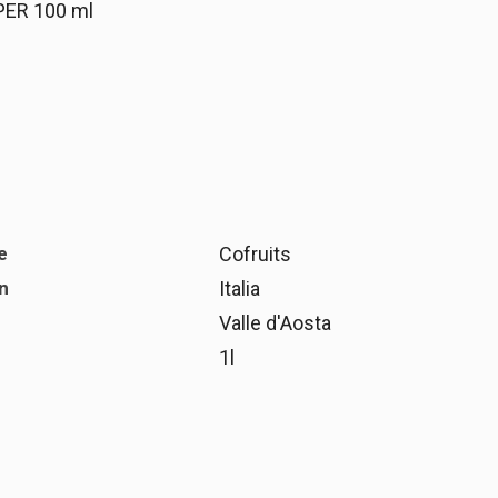
ER 100 ml
e
Cofruits
n
Italia
Valle d'Aosta
1l