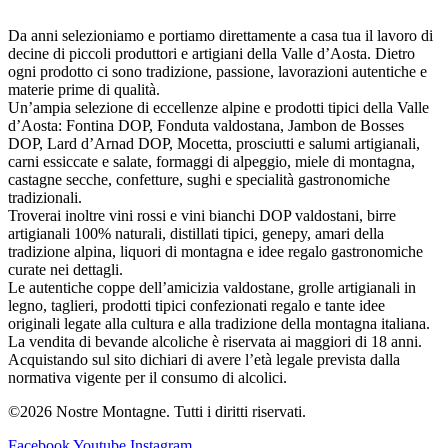
Da anni selezioniamo e portiamo direttamente a casa tua il lavoro di
decine di piccoli produttori e artigiani della Valle d’Aosta. Dietro
ogni prodotto ci sono tradizione, passione, lavorazioni autentiche e
materie prime di qualità.
Un’ampia selezione di eccellenze alpine e prodotti tipici della Valle
d’Aosta: Fontina DOP, Fonduta valdostana, Jambon de Bosses
DOP, Lard d’Arnad DOP, Mocetta, prosciutti e salumi artigianali,
carni essiccate e salate, formaggi di alpeggio, miele di montagna,
castagne secche, confetture, sughi e specialità gastronomiche
tradizionali.
Troverai inoltre vini rossi e vini bianchi DOP valdostani, birre
artigianali 100% naturali, distillati tipici, genepy, amari della
tradizione alpina, liquori di montagna e idee regalo gastronomiche
curate nei dettagli.
Le autentiche coppe dell’amicizia valdostane, grolle artigianali in
legno, taglieri, prodotti tipici confezionati regalo e tante idee
originali legate alla cultura e alla tradizione della montagna italiana.
La vendita di bevande alcoliche è riservata ai maggiori di 18 anni.
Acquistando sul sito dichiari di avere l’età legale prevista dalla
normativa vigente per il consumo di alcolici.
©2026 Nostre Montagne. Tutti i diritti riservati.
Facebook
Youtube
Instagram