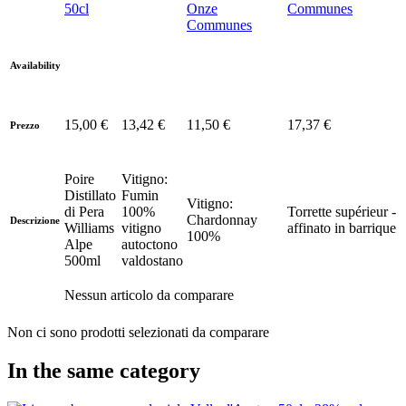
50cl
Onze
Communes
Communes
Availability
15,00 €
13,42 €
11,50 €
17,37 €
Prezzo
Poire
Vitigno:
Distillato
Fumin
Vitigno:
di Pera
100%
Torrette supérieur -
Chardonnay
Descrizione
Williams
vitigno
affinato in barrique
100%
Alpe
autoctono
500ml
valdostano
Nessun articolo da comparare
Non ci sono prodotti selezionati da comparare
In the same category