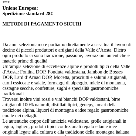
***
Unione Europea:
Spedizione
standard
28€
METODI DI PAGAMENTO SICURI
Da anni selezioniamo e portiamo direttamente a casa tua il lavoro di
decine di piccoli produttori e artigiani della Valle d’Aosta. Dietro
ogni prodotto ci sono tradizione, passione, lavorazioni autentiche e
materie prime di qualità.
Un’ampia selezione di eccellenze alpine e prodotti tipici della Valle
d’Aosta: Fontina DOP, Fonduta valdostana, Jambon de Bosses
DOP, Lard d’Arnad DOP, Mocetta, prosciutti e salumi artigianali,
carni essiccate e salate, formaggi di alpeggio, miele di montagna,
castagne secche, confetture, sughi e specialità gastronomiche
tradizionali.
Troverai inoltre vini rossi e vini bianchi DOP valdostani, birre
artigianali 100% naturali, distillati tipici, genepy, amari della
tradizione alpina, liquori di montagna e idee regalo gastronomiche
curate nei dettagli.
Le autentiche coppe dell’amicizia valdostane, grolle artigianali in
legno, taglieri, prodotti tipici confezionati regalo e tante idee
originali legate alla cultura e alla tradizione della montagna italiana.