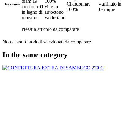
diam 19
100%
Chardonnay
- affinato in
Descrizione
cm cod r01
vitigno
100%
barrique
in legno di
autoctono
mogano
valdostano
Nessun articolo da comparare
Non ci sono prodotti selezionati da comparare
In the same category