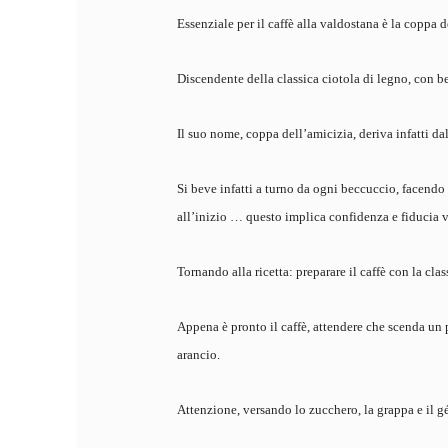
Essenziale per il caffè alla valdostana è la coppa d
Discendente della classica ciotola di legno, con be
Il suo nome, coppa dell’amicizia, deriva infatti d
Si beve infatti a turno da ogni beccuccio, facendo 
all’inizio … questo implica confidenza e fiducia ve
Tornando alla ricetta: preparare il caffè con la cl
Appena è pronto il caffè, attendere che scenda un p
arancio.
Attenzione, versando lo zucchero, la grappa e il g