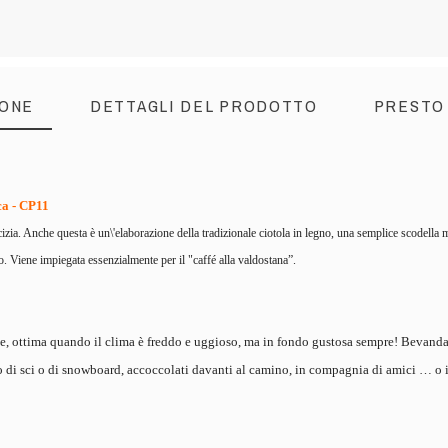
IONE
DETTAGLI DEL PRODOTTO
PRESTO
ca - CP11
zia. Anche questa è un\'elaborazione della tradizionale ciotola in legno, una semplice scodella m
o. Viene impiegata essenzialmente per il "caffé alla valdostana”.
e, ottima quando il clima è freddo e uggioso, ma in fondo gustosa sempre! Bevanda i
di sci o di snowboard, accoccolati davanti al camino, in compagnia di amici … o i