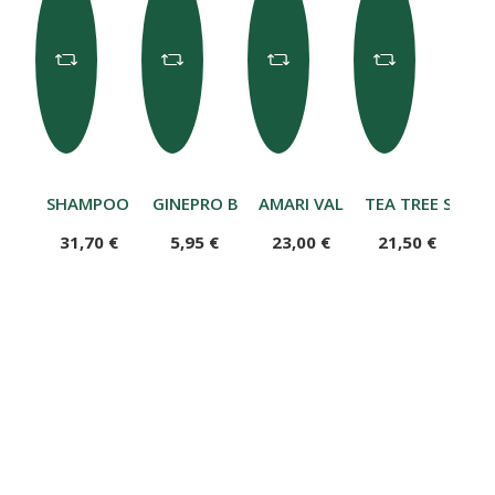
SHAMPOO DOLCE - AVENA 1 LT
GINEPRO BACCHE 120G
AMARI VALDOSTANI EBO LEBO
TEA TREE SHAM
31,70 €
5,95 €
23,00 €
21,50 €
Grolla valdostana liscia in noce 27 cm - (pezzo un