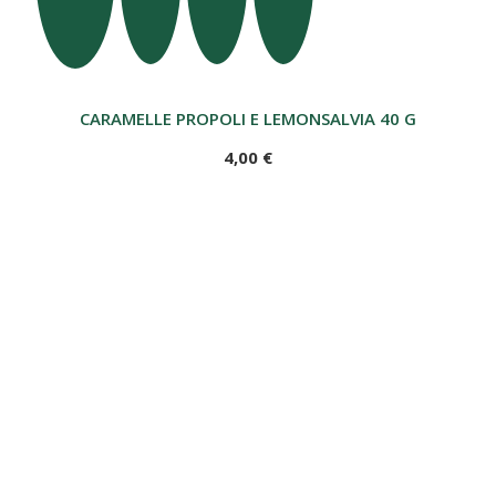
CARAMELLE PROPOLI E LEMONSALVIA 40 G
4,00 €
MIELE DI TARASSACO 100% ITALIANO 300 g
Abbiamo selezionato i migliori apicoltori
italiani per offrirvi 9 tipologie di miele di alta