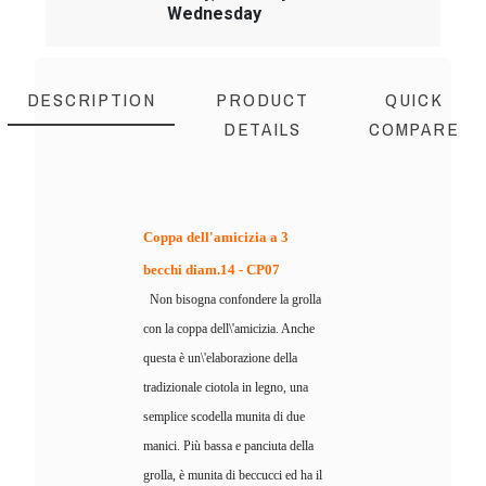
Wednesday
DESCRIPTION
PRODUCT
QUICK
DETAILS
COMPARE
Coppa dell'amicizia a 3
becchi diam.14 - CP07
Non bisogna confondere la grolla
con la coppa dell\'amicizia. Anche
questa è un\'elaborazione della
tradizionale ciotola in legno, una
semplice scodella munita di due
manici. Più bassa e panciuta della
grolla, è munita di beccucci ed ha il