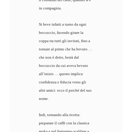
in compagnia.
Si beve infatti a turno da ogni
beccuccio, facendo girare la
coppa tra tutti gli invitati, fino a
tornare al primo che ha bevuto …
che non è detto, berrà dal
beccuccio da cui aveva bevuto
all’inizio … questo implica
confidenza e fiducia verso gli
altri amici: ecco il perché del suo
nome.
Indi, tornando alla ricetta:
preparare il caffè con la classica
moka e nel frattempo scaldare a