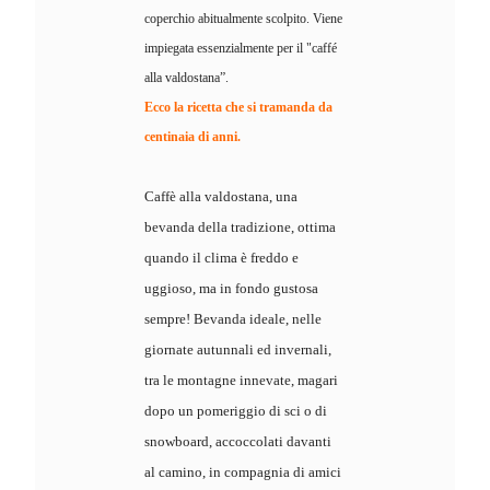
coperchio abitualmente scolpito. Viene
impiegata essenzialmente per il "caffé
alla valdostana”.
Ecco la ricetta che si tramanda da
centinaia di anni.
Caffè alla valdostana, una
bevanda della tradizione, ottima
quando il clima è freddo e
uggioso, ma in fondo gustosa
sempre! Bevanda ideale, nelle
giornate autunnali ed invernali,
tra le montagne innevate, magari
dopo un pomeriggio di sci o di
snowboard, accoccolati davanti
al camino, in compagnia di amici