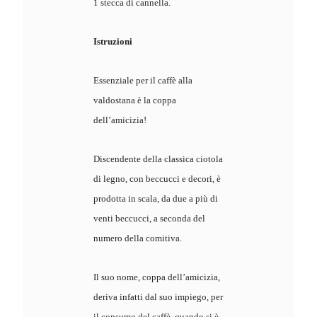
1 stecca di cannella.
Istruzioni
Essenziale per il caffè alla
valdostana è la coppa
dell’amicizia!
Discendente della classica ciotola
di legno, con beccucci e decori, è
prodotta in scala, da due a più di
venti beccucci, a seconda del
numero della comitiva.
Il suo nome, coppa dell’amicizia,
deriva infatti dal suo impiego, per
il consumo del caffè, quando si è