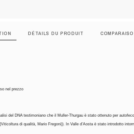
TION
DÉTAILS DU PRODUIT
COMPARAISO
eso nel prezzo
lisi del DNA testimoniano che il Muller-Thurgau è stato ottenuto per autofecon
iticoltura di qualità, Mario Fregoni)). In Valle d’Aosta è stato introdotto intorno