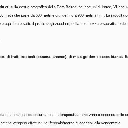
ituati sulla destra orografica della Dora Baltea, nei comuni di Introd, Villen
00 metri che parte da 600 metri e giunge fino a 900 metri s.l.m.. La raccolta d
equilibrato sotto il profilo degli zuccheri, della freschezza e soprattutto dei
.
ntori di frutti tropicali (banana, ananas), di mela golden e pesca bianca. 
della macerazione pellicolare a bassa temperatura, che varia a seconda delle a
tigliamenti vengono effettuati nel febbraio/marzo successivi alla vendemmia.