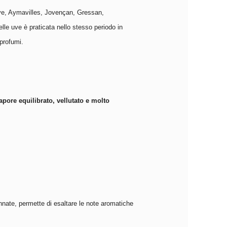
euve, Aymavilles, Jovençan, Gressan,
elle uve è praticata nello stesso periodo in
 profumi.
Sapore equilibrato, vellutato e molto
nnate, permette di esaltare le note aromatiche