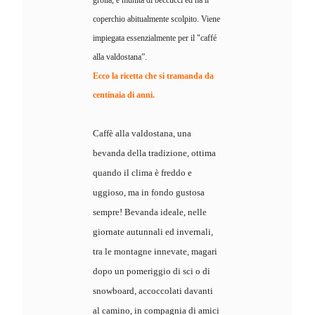
grolla, è munita di beccucci ed ha il
coperchio abitualmente scolpito. Viene
impiegata essenzialmente per il "caffé
alla valdostana”.
Ecco la ricetta che si tramanda da
centinaia di anni.
Caffè alla valdostana, una
bevanda della tradizione, ottima
quando il clima è freddo e
uggioso, ma in fondo gustosa
sempre! Bevanda ideale, nelle
giornate autunnali ed invernali,
tra le montagne innevate, magari
dopo un pomeriggio di sci o di
snowboard, accoccolati davanti
al camino, in compagnia di amici