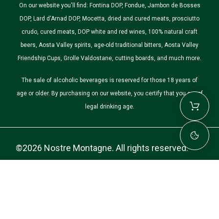
On our website you'll find: Fontina DOP, Fondue, Jambon de Bosses
DOP, Lard d'Arnad DOP, Mocetta, dried and cured meats, prosciutto
crudo, cured meats, DOP white and red wines, 100% natural craft
beers, Aosta Valley spirits, age-old traditional bitters, Aosta Valley
Friendship Cups, Grolle Valdostane, cutting boards, and much more.
The sale of alcoholic beverages is reserved for those 18 years of
age or older. By purchasing on our website, you certify that you are of
legal drinking age.
©2026 Nostre Montagne. All rights reserved.